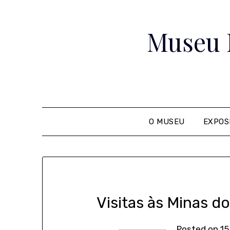
Skip
to
Museu 
content
O MUSEU
EXPOS
Visitas às Minas 
Posted on
15