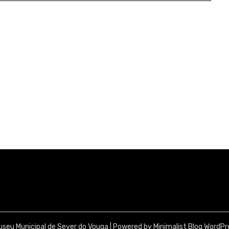
seu Municipal de Sever do Vouga
| Powered by
Minimalist Blog
WordPr