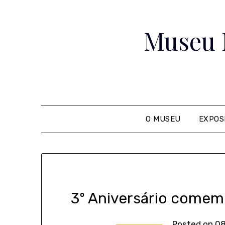
Skip
to
Museu 
content
O MUSEU
EXPOS
3º Aniversário come
Posted on
08